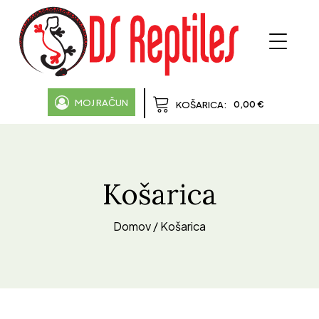
MOJ RAČUN
0,00
€
KOŠARICA:
Košarica
Domov
/ Košarica