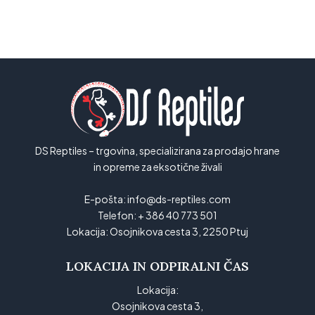
DS Reptiles – trgovina, specializirana za prodajo hrane
in opreme za eksotične živali
E-pošta:
info@ds-reptiles.com
Telefon:
+ 386 40 773 501
Lokacija:
Osojnikova cesta 3, 2250 Ptuj
LOKACIJA IN ODPIRALNI ČAS
Lokacija:
Osojnikova cesta 3,