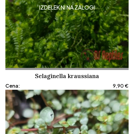
IZDELEK NI NA ZALOGI
Selaginella kraussiana
Cena:
9,90
€