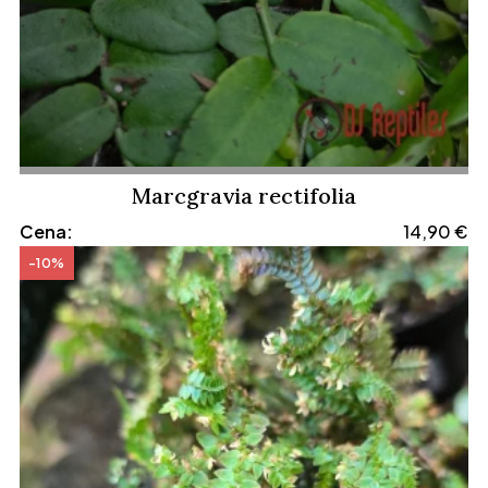
Marcgravia rectifolia
Cena:
14,90
€
-10%