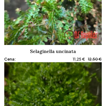
Selaginella uncinata
Cena:
11,25
€
12,50
€