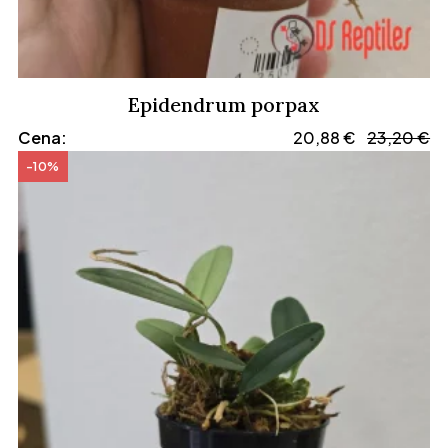
Epidendrum porpax
Cena:
20,88
€
23,20
€
-10%