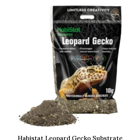
razpon:
od
26,69 €
do
36,99 €
Habistat Leopard Gecko Substrate