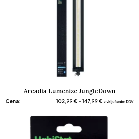
Arcadia Lumenize JungleDown
Cenovni
Cena:
102,99
€
147,99
€
–
z vključenim DDV
razpon:
od
102,99 €
do
147,99 €