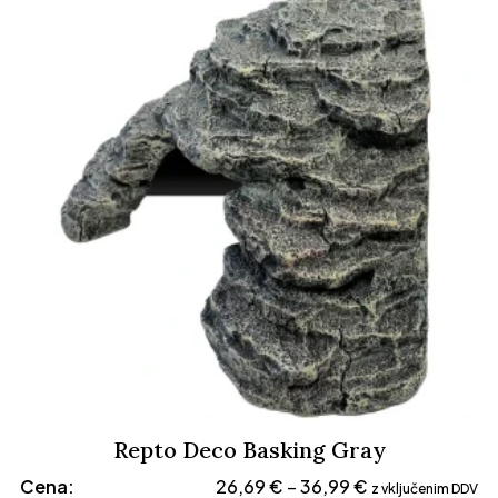
21,59 €
do
36,49 €
Repto Deco Basking Gray
Cenovni
Cena:
26,69
€
36,99
€
–
z vključenim DDV