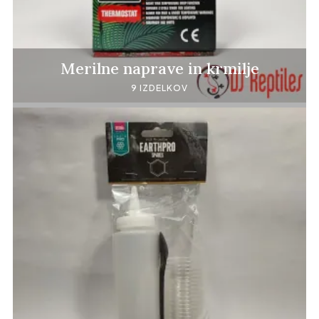
Merilne naprave in krmilje
9 IZDELKOV