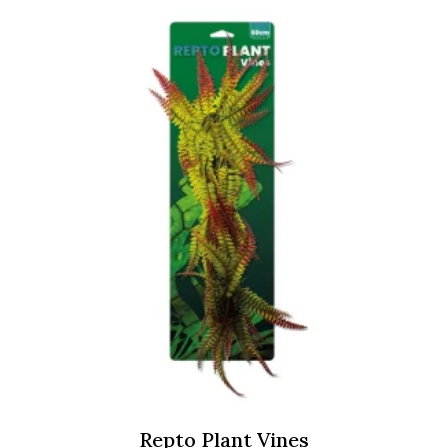
razpon:
od
7,19 €
do
13,39 €
Repto Plant Vines