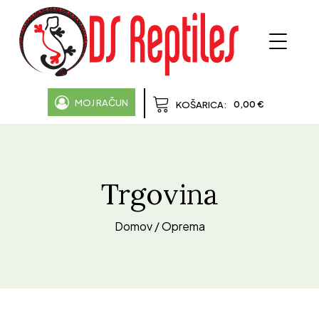
MOJ RAČUN
0,00
€
KOŠARICA:
Trgovina
Domov
/ Oprema