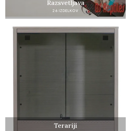
Razsvetljava
26 IZDELKOV
Terariji