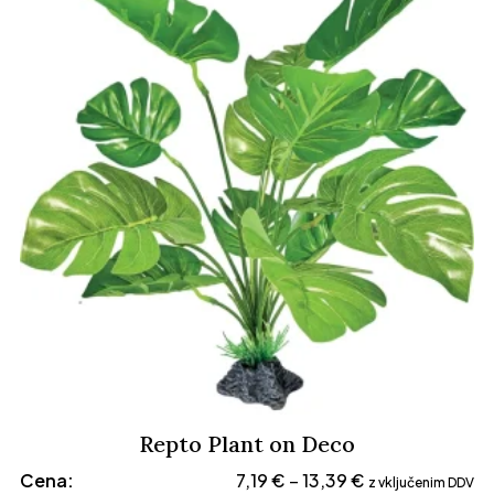
Repto Plant on Deco
Cenovni
Cena:
7,19
€
13,39
€
–
z vključenim DDV