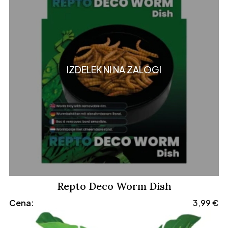
IZDELEK NI NA ZALOGI
Repto Deco Worm Dish
Cena:
3,99
€