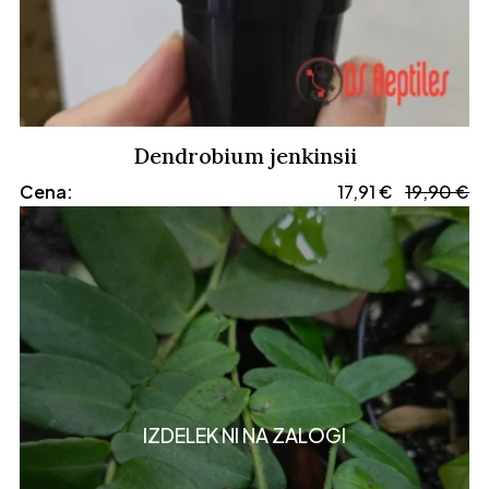
Dendrobium jenkinsii
Cena:
17,91
€
19,90
€
IZDELEK NI NA ZALOGI