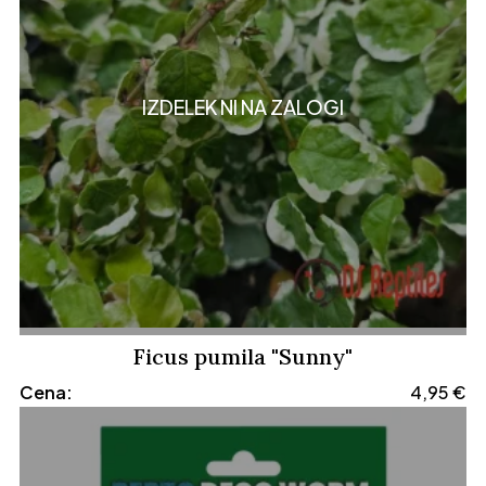
IZDELEK NI NA ZALOGI
Ficus pumila "Sunny"
Cena:
4,95
€