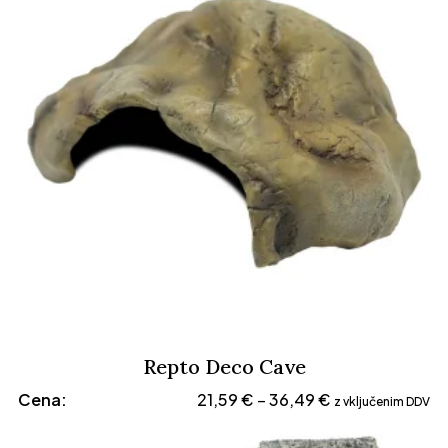
Repto Deco Cave
Cenovni
Cena:
21,59
€
36,49
€
–
z vključenim DDV
razpon:
od