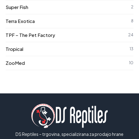
Super Fish
2
Terra Exotica
8
TPF – The Pet Factory
24
Tropical
13
ZooMed
10
DS Reptiles – trgovina, specializirana za prodajo hrane