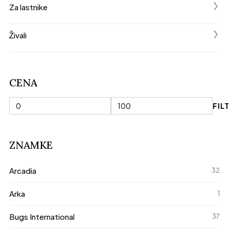
く
Za lastnike
く
Živali
CENA
FIL
Min
Max
cena
cena
ZNAMKE
Arcadia
32
Arka
1
Bugs International
37