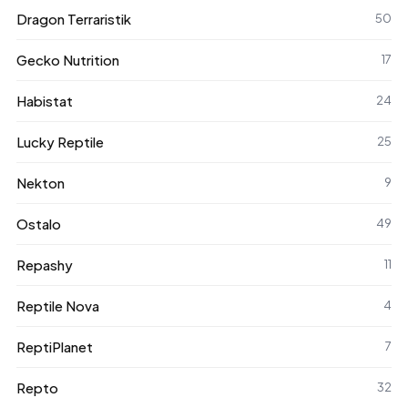
Dragon Terraristik
50
Gecko Nutrition
17
Habistat
24
Lucky Reptile
25
Nekton
9
Ostalo
49
Repashy
11
Reptile Nova
4
ReptiPlanet
7
Repto
32