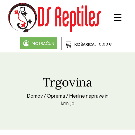
MOJ RAČUN
0,00
€
KOŠARICA:
Trgovina
Domov
/
Oprema
/ Merilne naprave in
krmilje