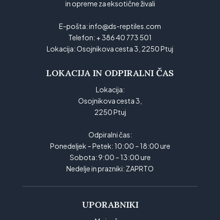
in opreme za eksotične živali
E-pošta:
info@ds-reptiles.com
Telefon:
+ 386 40 773 501
Lokacija:
Osojnikova cesta 3, 2250 Ptuj
LOKACIJA IN ODPIRALNI ČAS
Lokacija:
Osojnikova cesta 3,
2250 Ptuj
Odpiralni čas:
Ponedeljek – Petek: 10:00 – 18:00 ure
Sobota: 9:00 – 13:00 ure
Nedelje in prazniki: ZAPRTO
UPORABNIKI