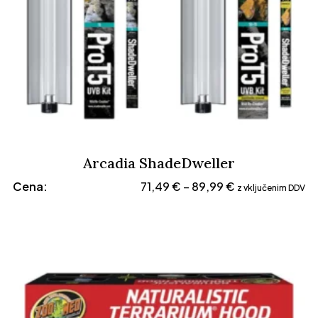
Arcadia ShadeDweller
Cenovni
Cena:
71,49
€
89,99
€
–
z vključenim DDV
razpon:
od
71,49 €
do
89,99 €