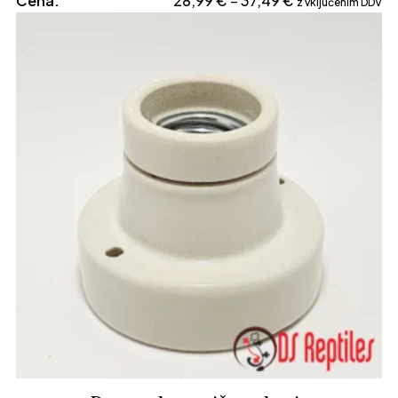
Cena:
28,99
€
37,49
€
–
z vključenim DDV
razpon:
od
28,99 €
do
37,49 €