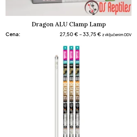
Dragon ALU Clamp Lamp
Cenovni
Cena:
27,50
€
33,75
€
–
z vključenim DDV
razpon:
od
27,50 €
do
33,75 €