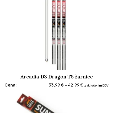
Arcadia D3 Dragon T5 žarnice
Cenovni
Cena:
33,99
€
42,99
€
–
z vključenim DDV
razpon:
od
33,99 €
do