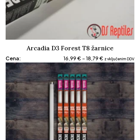
Arcadia D3 Forest T8 žarnice
Cenovni
Cena:
16,99
€
18,79
€
–
z vključenim DDV
razpon:
od
16,99 €
do
18,79 €