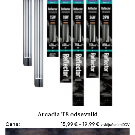
Arcadia T8 odsevniki
Cenovni
Cena:
15,99
€
19,99
€
–
z vključenim DDV
razpon: