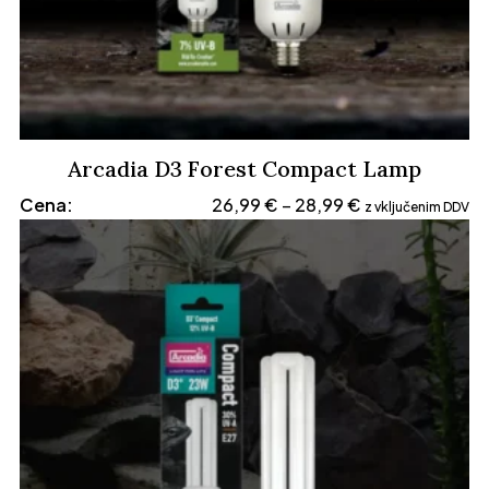
Arcadia D3 Forest Compact Lamp
Cenovni
Cena:
26,99
€
28,99
€
–
z vključenim DDV
razpon:
od
26,99 €
do
28,99 €