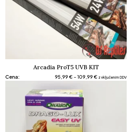
Arcadia ProT5 UVB KIT
Cenovni
Cena:
95,99
€
109,99
€
–
z vključenim DDV
razpon:
od
95,99 €
do
109,99 €