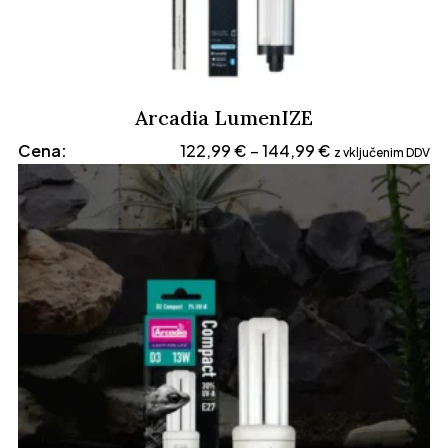
Arcadia LumenIZE
Cenovni
Cena:
122,99
€
144,99
€
–
z vključenim DDV
razpon:
od
122,99 €
do
144,99 €