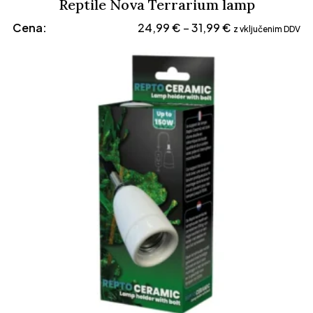
Reptile Nova Terrarium lamp
Cenovni
Cena:
24,99
€
31,99
€
–
z vključenim DDV
razpon:
od
24,99 €
do
31,99 €