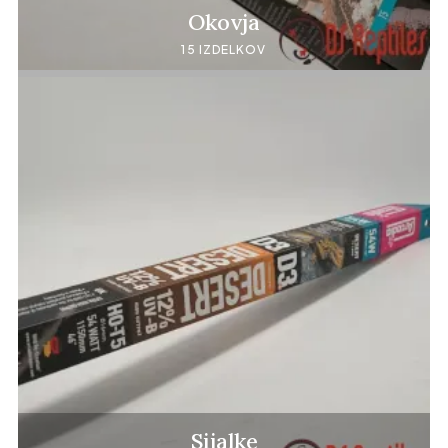
Okovja
15 IZDELKOV
Sijalke