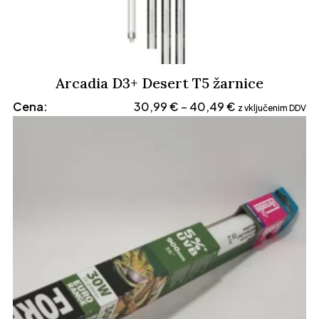
Arcadia D3+ Desert T5 žarnice
Cenovni
Cena:
30,99
€
40,49
€
–
z vključenim DDV
razpon:
od
30,99 €
do
40,49 €