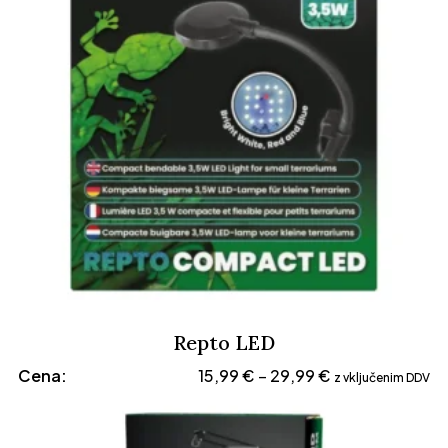
29,99 €
Repto LED
Cenovni
Cena:
15,99
€
29,99
€
–
z vključenim DDV
razpon:
od
15,99 €