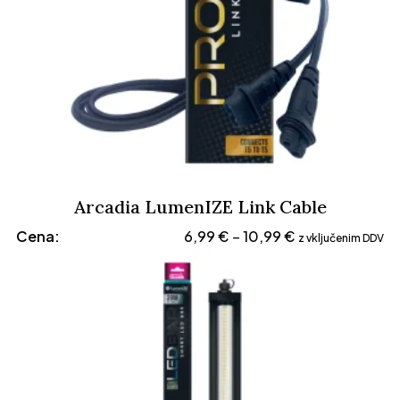
Arcadia LumenIZE Link Cable
Cenovni
Cena:
6,99
€
10,99
€
–
z vključenim DDV
razpon:
od
6,99 €
do
10,99 €