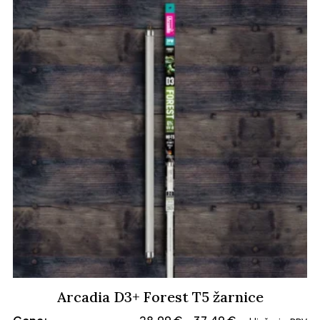
od
15,99 €
do
19,99 €
Arcadia D3+ Forest T5 žarnice
Cenovni