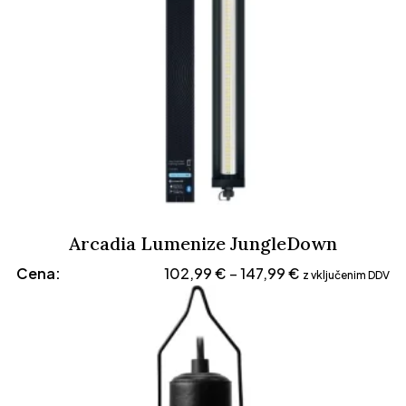
Arcadia Lumenize JungleDown
Cenovni
Cena:
102,99
€
147,99
€
–
z vključenim DDV
razpon:
od
102,99 €
do
147,99 €