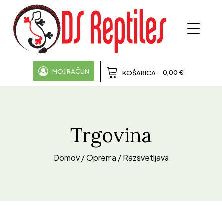
MOJ RAČUN
0,00
€
KOŠARICA:
Trgovina
Domov
/
Oprema
/ Razsvetljava