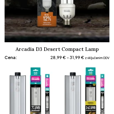
Arcadia D3 Desert Compact Lamp
Cenovni
Cena:
28,99
€
31,99
€
–
z vključenim DDV
razpon:
od
28,99 €
do
31,99 €