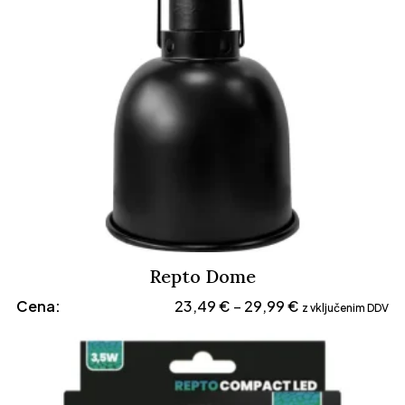
Repto Dome
Cenovni
Cena:
23,49
€
29,99
€
–
z vključenim DDV
razpon:
od
23,49 €
do