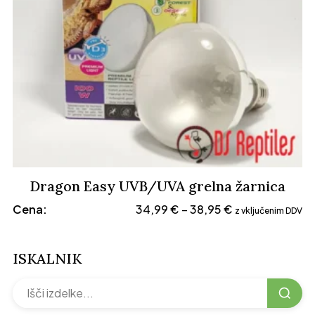
Dragon Easy UVB/UVA grelna žarnica
Cenovni
Cena:
34,99
€
38,95
€
–
z vključenim DDV
razpon:
od
ISKALNIK
34,99 €
do
38,95 €