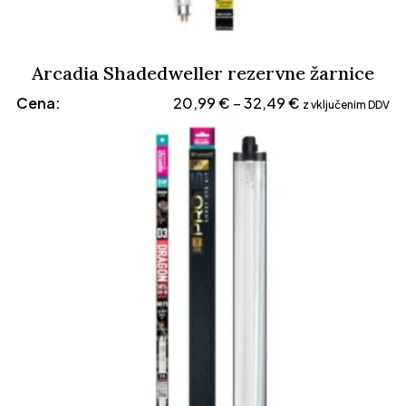
Arcadia Shadedweller rezervne žarnice
Cenovni
Cena:
20,99
€
32,49
€
–
z vključenim DDV
razpon:
od
20,99 €
do
32,49 €