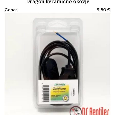
Dragon keramično okovje
Cena:
9,80
€