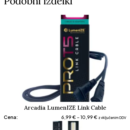
Podobni izdelki
Arcadia LumenIZE Link Cable
Cenovni
Cena:
6,99
€
10,99
€
–
z vključenim DDV
razpon: