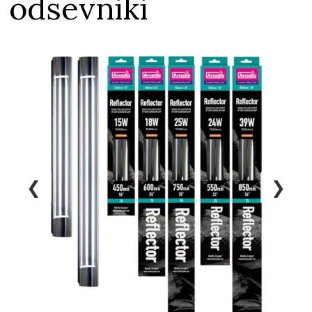
odsevniki
❮
❯