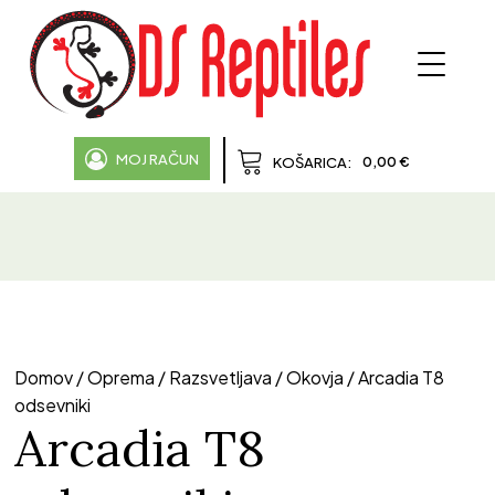
MOJ RAČUN
0,00
€
KOŠARICA:
Domov
/
Oprema
/
Razsvetljava
/
Okovja
/ Arcadia T8
odsevniki
Arcadia T8