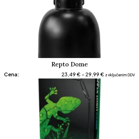
Repto Dome
Cenovni
Cena:
23,49
€
29,99
€
–
z vključenim DDV
razpon:
od
23,49 €
do
29,99 €