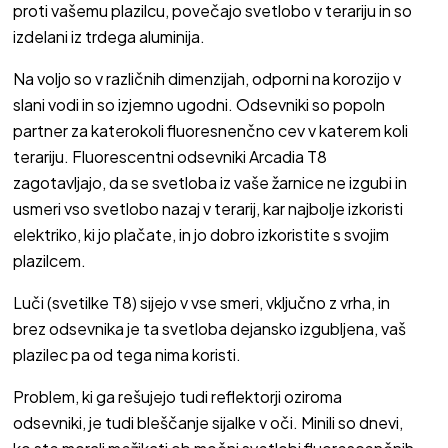
proti vašemu plazilcu, povečajo svetlobo v terariju in so
izdelani iz trdega aluminija.
Na voljo so v različnih dimenzijah, odporni na korozijo v
slani vodi in so izjemno ugodni. Odsevniki so popoln
partner za katerokoli fluoresnenčno cev v katerem koli
terariju. Fluorescentni odsevniki Arcadia T8
zagotavljajo, da se svetloba iz vaše žarnice ne izgubi in
usmeri vso svetlobo nazaj v terarij, kar najbolje izkoristi
elektriko, ki jo plačate, in jo dobro izkoristite s svojim
plazilcem.
Luči (svetilke T8) sijejo v vse smeri, vključno z vrha, in
brez odsevnika je ta svetloba dejansko izgubljena, vaš
plazilec pa od tega nima koristi.
Problem, ki ga rešujejo tudi reflektorji oziroma
odsevniki, je tudi bleščanje sijalke v oči. Minili so dnevi,