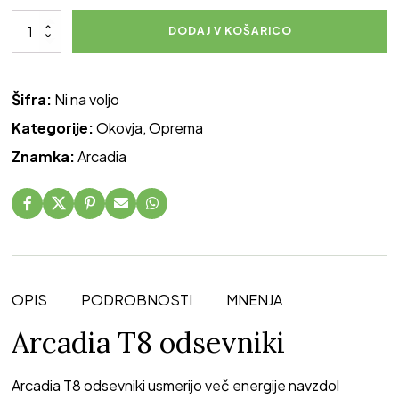
Arcadia
DODAJ V KOŠARICO
T8
odsevniki
količina
Šifra:
Ni na voljo
Kategorije:
Okovja
,
Oprema
Znamka:
Arcadia
OPIS
PODROBNOSTI
MNENJA
Arcadia T8 odsevniki
Arcadia T8 odsevniki usmerijo več energije navzdol