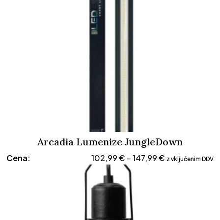
od
6,99 €
do
10,99 €
Arcadia Lumenize JungleDown
Cenovni
Cena:
102,99
€
147,99
€
–
z vključenim DDV
razpon:
od
102,99 €
do
147,99 €