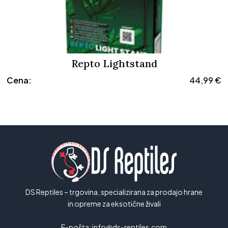
Repto Lightstand
Cena:
44,99
€
DS Reptiles – trgovina, specializirana za prodajo hrane
in opreme za eksotične živali
E-pošta:
info@ds-reptiles.com