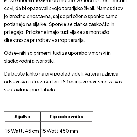
ko ste morali mežikati ob močni svetlobi fluorescenčnih
cevi, da bi opazovali svoje terarijske živali. Namestitev
je izredno enostavna, saj se priložene sponke samo
potisnejo na sijalke. Sponke se zlahka zaskočijo in
prilegajo. Priložene imajo tudi vijake za montažo
direktno za pritrditev v strop terarija.
Odsevniki so primerni tudi za uporabo v morski in
sladkovodni akvaristiki.
Da boste lahko na prvi pogled videli, katera različica
odsevnika ustreza kateri T8 terarijevi cevi, smo za vas
sestavili majhno tabelo:
Sijalka
Tip odsevnika
15 Watt, 45 cm
15 Watt 450 mm