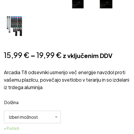
Cenovni
15,99
€
–
19,99
€
z vključenim DDV
razpon:
Arcadia T8 odsevniki usmerijo več energije navzdol proti
od
vašemu plazilcu, povečajo svetlobo v terariju in so izdelani
iz trdega aluminija.
15,99 €
do
Dolžina
19,99 €
Počisti