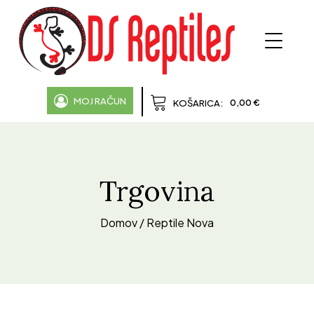
MOJ RAČUN
0,00
€
KOŠARICA:
Trgovina
Domov
/ Reptile Nova