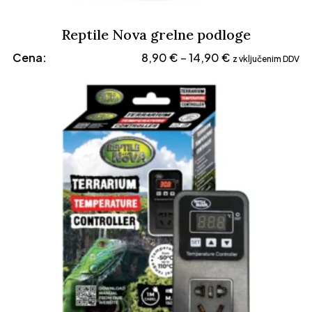
Reptile Nova grelne podloge
Cenovni
Cena:
8,90
€
14,90
€
–
z vključenim DDV
razpon:
od
8,90 €
do
14,90 €