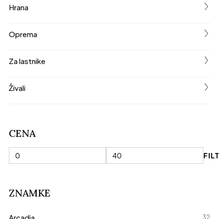
く
Hrana
く
Oprema
く
Za lastnike
く
Živali
CENA
FIL
Min
Max
cena
cena
ZNAMKE
Arcadia
32