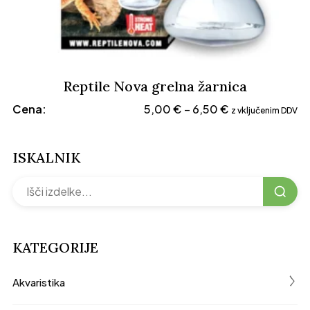
Reptile Nova grelna žarnica
Cenovni
Cena:
5,00
€
6,50
€
–
z vključenim DDV
razpon:
od
ISKALNIK
5,00 €
do
6,50 €
KATEGORIJE
く
Akvaristika