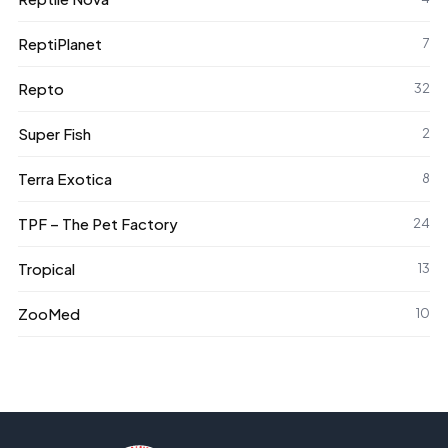
ReptiPlanet
7
Repto
32
Super Fish
2
Terra Exotica
8
TPF – The Pet Factory
24
Tropical
13
ZooMed
10