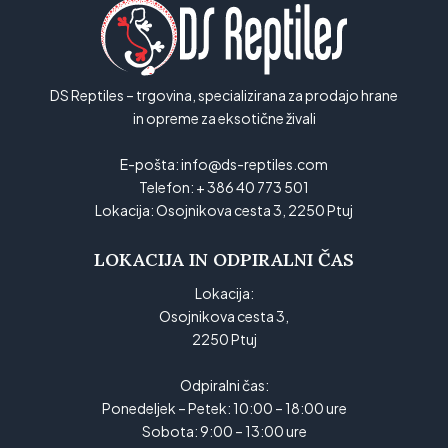
DS Reptiles – trgovina, specializirana za prodajo hrane
in opreme za eksotične živali
E-pošta:
info@ds-reptiles.com
Telefon:
+ 386 40 773 501
Lokacija:
Osojnikova cesta 3, 2250 Ptuj
LOKACIJA IN ODPIRALNI ČAS
Lokacija:
Osojnikova cesta 3,
2250 Ptuj
Odpiralni čas:
Ponedeljek – Petek: 10:00 – 18:00 ure
Sobota: 9:00 – 13:00 ure