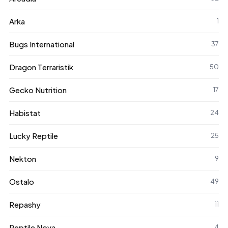
Arka
1
Bugs International
37
Dragon Terraristik
50
Gecko Nutrition
17
Habistat
24
Lucky Reptile
25
Nekton
9
Ostalo
49
Repashy
11
Reptile Nova
4