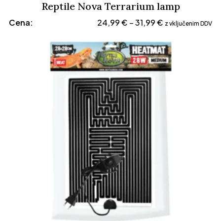
Reptile Nova Terrarium lamp
Cenovni
Cena:
24,99
€
31,99
€
–
z vključenim DDV
razpon:
od
24,99 €
do
31,99 €