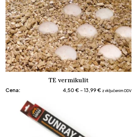
TE vermikulit
Cenovni
Cena:
4,50
€
13,99
€
–
z vključenim DDV
razpon:
od
4,50 €
do
13,99 €