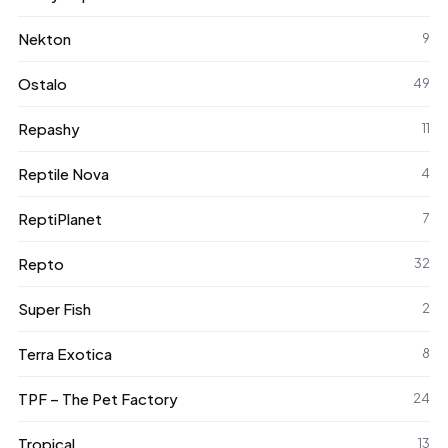
Nekton
9
Ostalo
49
Repashy
11
Reptile Nova
4
ReptiPlanet
7
Repto
32
Super Fish
2
Terra Exotica
8
TPF – The Pet Factory
24
Tropical
13