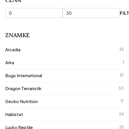
FIL
Min
Max
cena
cena
ZNAMKE
Arcadia
32
Arka
1
Bugs International
37
Dragon Terraristik
50
Gecko Nutrition
17
Habistat
24
Lucky Reptile
25