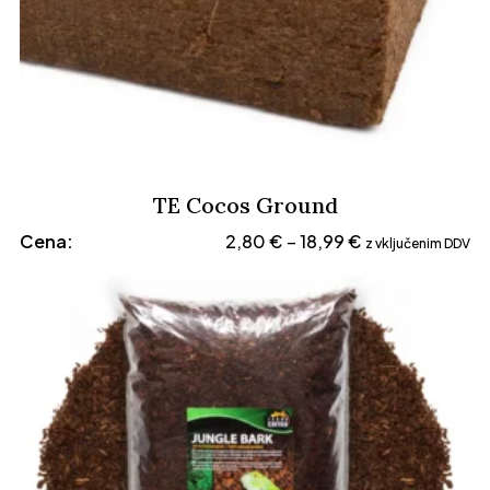
TE Cocos Ground
Cenovni
Cena:
2,80
€
18,99
€
–
z vključenim DDV
razpon:
od
2,80 €
do
18,99 €