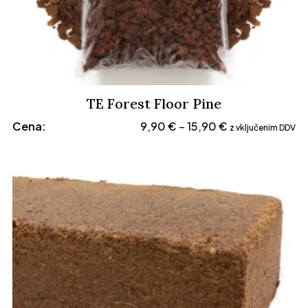
TE Forest Floor Pine
Cenovni
Cena:
9,90
€
15,90
€
–
z vključenim DDV
razpon:
od
9,90 €
do
15,90 €