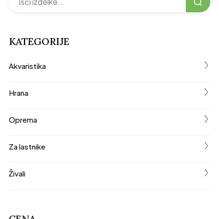
KATEGORIJE
く
Akvaristika
く
Hrana
く
Oprema
く
Za lastnike
く
Živali
CENA