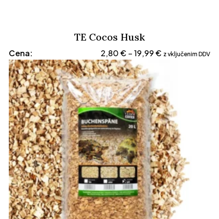
TE Cocos Husk
Cenovni
Cena:
2,80
€
19,99
€
–
z vključenim DDV
razpon:
od
2,80 €
do
19,99 €