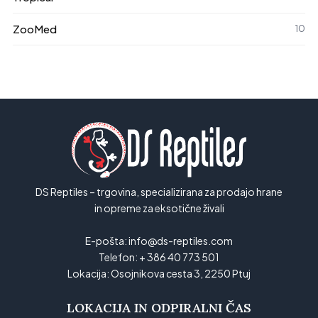
ZooMed
10
DS Reptiles – trgovina, specializirana za prodajo hrane
in opreme za eksotične živali
E-pošta:
info@ds-reptiles.com
Telefon:
+ 386 40 773 501
Lokacija:
Osojnikova cesta 3, 2250 Ptuj
LOKACIJA IN ODPIRALNI ČAS