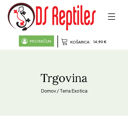
MOJ RAČUN
14,90
€
KOŠARICA:
Trgovina
Domov
/ Terra Exotica