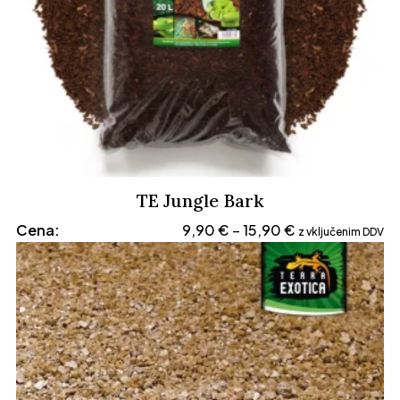
TE Jungle Bark
Cenovni
Cena:
9,90
€
15,90
€
–
z vključenim DDV
razpon:
od
9,90 €
do
15,90 €